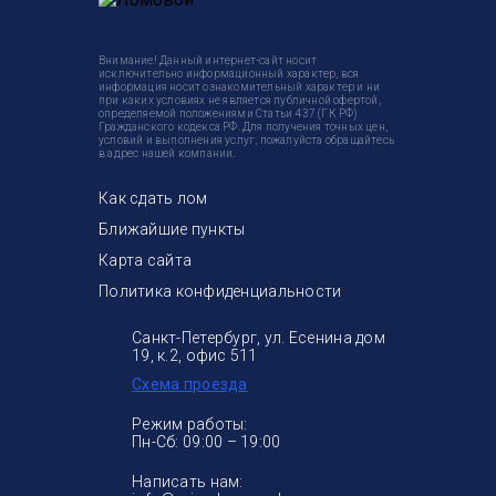
Внимание! Данный интернет-сайт носит
исключительно информационный характер, вся
информация носит ознакомительный характер и ни
при каких условиях не является публичной офертой,
определяемой положениями Статьи 437 (ГК РФ)
Гражданского кодекса РФ. Для получения точных цен,
условий и выполнения услуг, пожалуйста обращайтесь
в адрес нашей компании.
Как сдать лом
Ближайшие пункты
Карта сайта
Политика конфиденциальности
Санкт-Петербург, ул. Есенина дом
19, к.2, офис 511
Схема проезда
Режим работы:
Пн-Сб: 09:00 – 19:00
Написать нам: