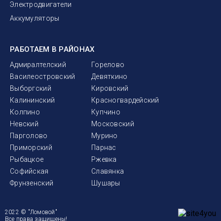
Электродвигатели
Аккумуляторы
РАБОТАЕМ В РАЙОНАХ
Адмиралтелский
Горелово
Василеостровский
Девяткино
Выборгский
Кировский
Калининский
Красногвардейский
Колпино
Купчино
Невский
Московский
Парголово
Мурино
Приморский
Парнас
Рыбацкое
Ржевка
Софийская
Славянка
Фрунзенский
Шушары
2022 © "Ломовой"
Все права защищены!