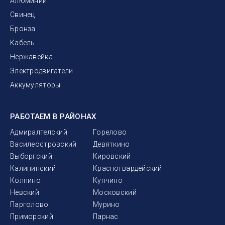
Алюминий
Свинец
Бронза
Кабель
Нержавейка
Электродвигатели
Аккумуляторы
РАБОТАЕМ В РАЙОНАХ
Адмиралтелский
Горелово
Василеостровский
Девяткино
Выборгский
Кировский
Калининский
Красногвардейский
Колпино
Купчино
Невский
Московский
Парголово
Мурино
Приморский
Парнас